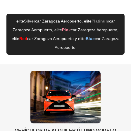
elite
Silver
car Zaragoza Aeropuerto
, elite
Platinum
car
Zaragoza Aeropuerto
, elite
Pink
car Zaragoza Aeropuerto
,
elite
Red
car Zaragoza Aeropuerto
y elite
Blue
car Zaragoza
Aeropuerto
.
VEHÍCULOS DE ALQUILER ÚLTIMO MODELO