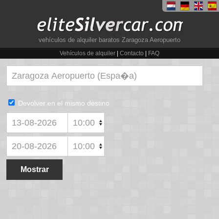
vehículos de alquiler baratos Zaragoza Aeropuerto
Vehículos de alquiler
|
Contacto
|
FAQ
Devolver en el mismo destino