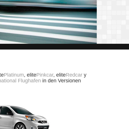
te
Platinum
, elite
Pinkcar
, elite
Redcar
y
national Flughafen
in den Versionen