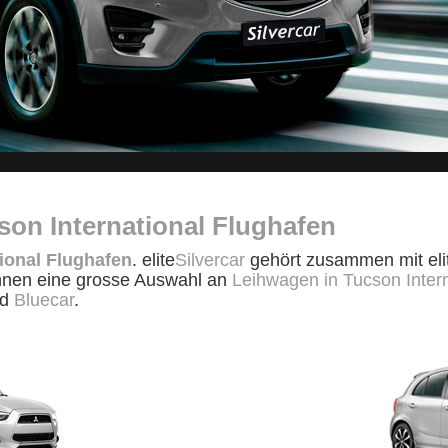
on International Flughafen
ional Flughafen
. elite
Silvercar
gehört zusammen mit eli
Ihnen eine grosse Auswahl an
Leihwagen in Tucson Inter
nd
Bluecar
.