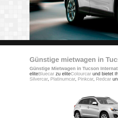
Günstige mietwagen in Tucs
Günstige Mietwagen in Tucson Internat
elite
Bluecar
zu elite
Colourcar
und bietet 
Silvercar
,
Platinumcar
,
Pinkcar
,
Redcar
u