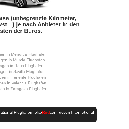
eise (unbegrenzte Kilometer,
t...) je nach Anbieter in den
sten der Büros.
en in Menorca Flughafen
gen in Murcia Flughafen
agen in Reus Flughafen
gen in Sevilla Flughafen
en in Tenerife Flughafen
en in Valencia Flughafen
en in Zaragoza Flughafen
national Flughafen
, elite
Red
car Tucson International