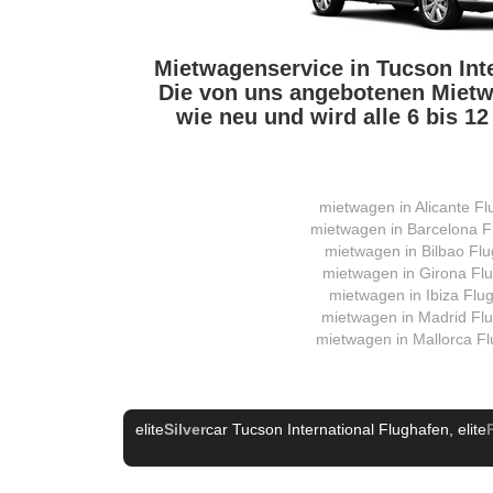
Mietwagenservice in Tucson Inte
Die von uns angebotenen Mietwa
wie neu und wird alle 6 bis 1
mietwagen in Alicante F
mietwagen in Barcelona F
mietwagen in Bilbao Fl
mietwagen in Girona Fl
mietwagen in Ibiza Flu
mietwagen in Madrid Fl
mietwagen in Mallorca F
elite
Silver
car Tucson International Flughafen
, elite