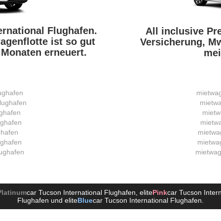
rnational Flughafen.
All inclusive Pr
genflotte ist so gut
Versicherung, Mws
2 Monaten erneuert.
mei
lughafen
mietwag
lughafen
mietwa
ughafen
mietw
ughafen
mietwa
ghafen
mietwag
ughafen
mietwag
lughafen
mietwag
Platinum
car Tucson International Flughafen
, elite
Pink
car Tucson Inter
Flughafen
und elite
Blue
car Tucson International Flughafen
.