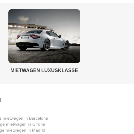
MIETWAGEN LUXUSKLASSE
n
e mietwagen in Barcelona
ige mietwagen in Girona
ige mietwagen in Madrid