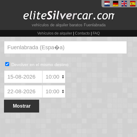
vehículos de alquiler baratos Fuenlabrada
Vehículos de alquiler
|
Contacto
|
FAQ
Devolver en el mismo destino