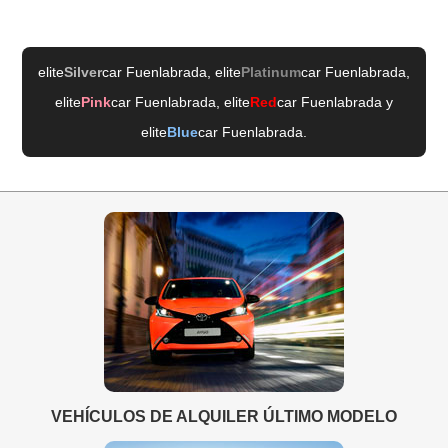
elite
Silver
car Fuenlabrada
, elite
Platinum
car Fuenlabrada
,
elite
Pink
car Fuenlabrada
, elite
Red
car Fuenlabrada
y
elite
Blue
car Fuenlabrada
.
VEHÍCULOS DE ALQUILER ÚLTIMO MODELO