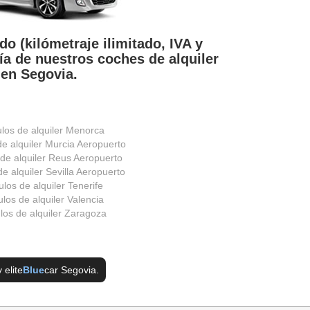
do (kilómetraje ilimitado, IVA y
ía de nuestros coches de alquiler
en Segovia.
ulos de alquiler Menorca
de alquiler Murcia Aeropuerto
 de alquiler Reus Aeropuerto
e alquiler Sevilla Aeropuerto
ulos de alquiler Tenerife
los de alquiler Valencia
los de alquiler Zaragoza
 elite
Blue
car Segovia
.