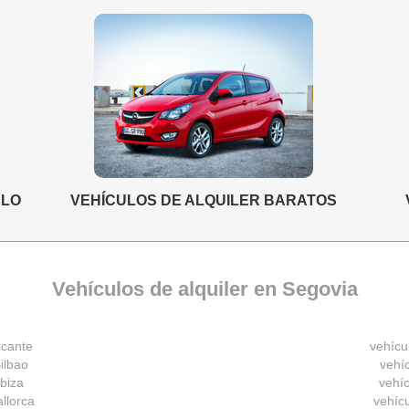
ELO
VEHÍCULOS DE ALQUILER BARATOS
Vehículos de alquiler en Segovia
icante
vehícu
ilbao
vehíc
Ibiza
vehíc
allorca
vehíc