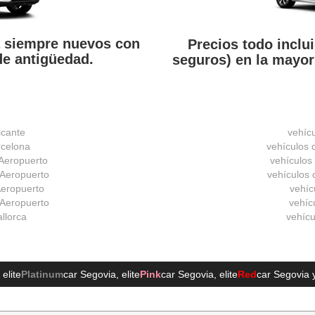
a siempre nuevos con
Precios todo inclui
e antigüedad.
seguros) en la mayor
icante
vehíc
rcelona
vehículos 
 Aeropuerto
vehículos
 Aeropuerto
vehículos d
 Aeropuerto
vehíc
 Aeropuerto
vehícu
allorca
vehícu
, elite
Platinum
car Segovia
, elite
Pink
car Segovia
, elite
Red
car Segovia
y