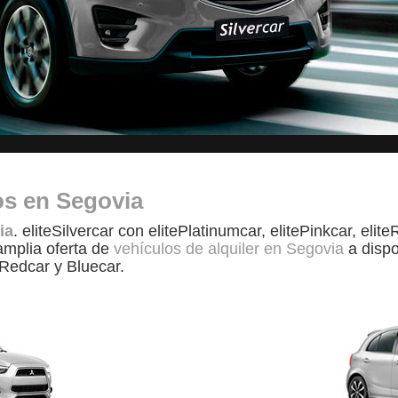
os en Segovia
ia
. eliteSilvercar con elitePlatinumcar, elitePinkcar, eli
amplia oferta de
vehículos de alquiler en Segovia
a dispo
 Redcar y Bluecar.