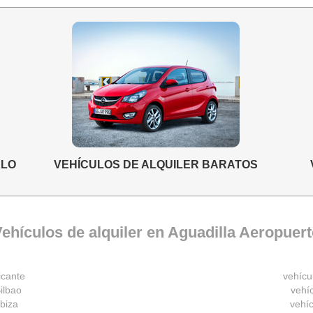
ELO
VEHÍCULOS DE ALQUILER BARATOS
ehículos de alquiler en Aguadilla Aeropuer
icante
vehícu
ilbao
vehíc
Ibiza
vehíc