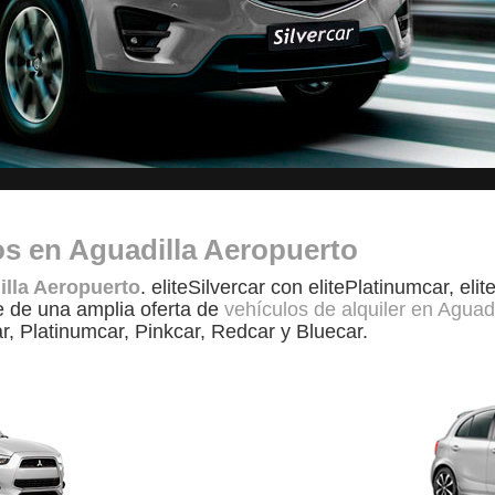
tos en Aguadilla Aeropuerto
illa Aeropuerto
. eliteSilvercar con elitePlatinumcar, eli
e de una amplia oferta de
vehículos de alquiler en Aguad
ar, Platinumcar, Pinkcar, Redcar y Bluecar.