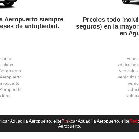
la Aeropuerto siempre
Precios todo inclui
eses de antigüedad.
seguros) en la mayor
en Agu
icante
vehíc
rcelona
vehículos 
 Aeropuerto
vehículos
 Aeropuerto
vehículos d
 Aeropuerto
vehíc
 Aeropuerto
vehícu
allorca
vehícu
um
car Aguadilla Aeropuerto
, elite
Pink
car Aguadilla Aeropuerto
, elite
Red
Aeropuerto
.