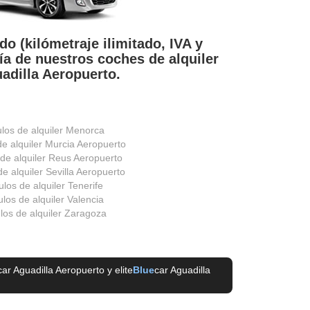
do (kilómetraje ilimitado, IVA y
ía de nuestros coches de alquiler
adilla Aeropuerto.
ulos de alquiler Menorca
de alquiler Murcia Aeropuerto
 de alquiler Reus Aeropuerto
e alquiler Sevilla Aeropuerto
ulos de alquiler Tenerife
los de alquiler Valencia
los de alquiler Zaragoza
car Aguadilla Aeropuerto
y elite
Blue
car Aguadilla