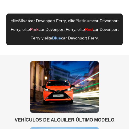
elite
Silver
car Devonport Ferry
, elite
Platinum
car Devonport
Ferry
, elite
Pink
car Devonport Ferry
, elite
Red
car Devonport
Ferry
y elite
Blue
car Devonport Ferry
.
VEHÍCULOS DE ALQUILER ÚLTIMO MODELO