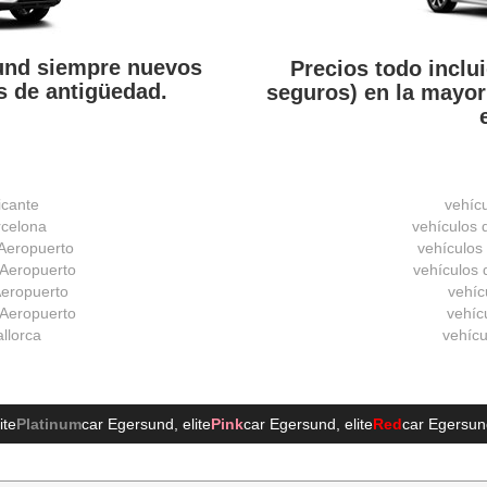
sund siempre nuevos
Precios todo inclui
 de antigüedad.
seguros) en la mayor
icante
vehíc
rcelona
vehículos 
 Aeropuerto
vehículos
 Aeropuerto
vehículos d
 Aeropuerto
vehíc
 Aeropuerto
vehícu
allorca
vehícu
lite
Platinum
car Egersund
, elite
Pink
car Egersund
, elite
Red
car Egersun