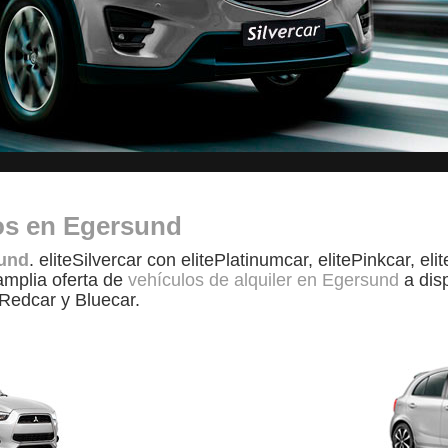
tos en Egersund
sund
. eliteSilvercar con elitePlatinumcar, elitePinkcar, el
amplia oferta de
vehículos de alquiler en Egersund
a disp
 Redcar y Bluecar.