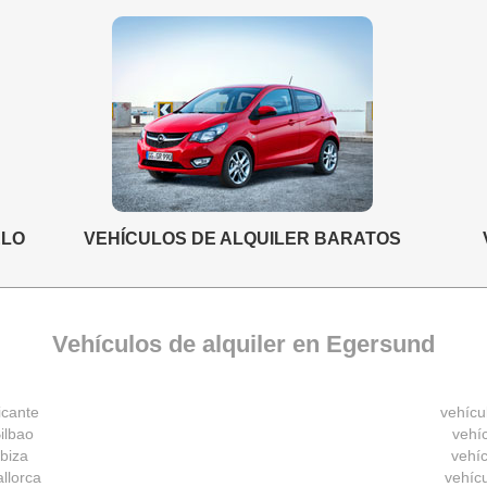
ELO
VEHÍCULOS DE ALQUILER BARATOS
Vehículos de alquiler en Egersund
icante
vehícu
ilbao
vehíc
Ibiza
vehíc
allorca
vehíc