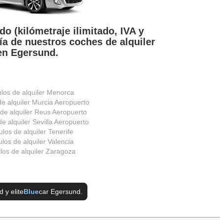
do (kilómetraje ilimitado, IVA y
ía de nuestros coches de alquiler
en Egersund.
ulos de alquiler Menorca
de alquiler Murcia Aeropuerto
 de alquiler Reus Aeropuerto
e alquiler Sevilla Aeropuerto
ulos de alquiler Tenerife
los de alquiler Valencia
los de alquiler Zaragoza
d
y elite
Blue
car Egersund
.