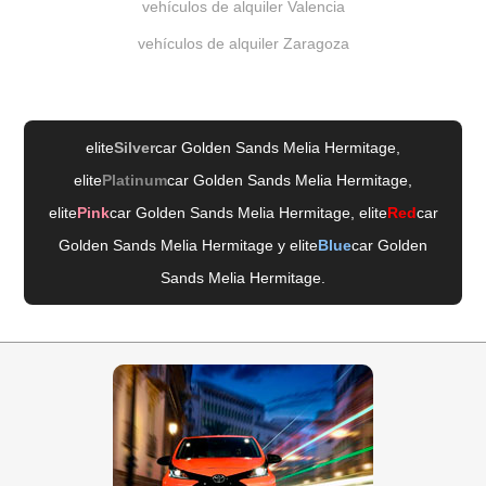
vehículos de alquiler Valencia
vehículos de alquiler Zaragoza
elite
Silver
car Golden Sands Melia Hermitage
,
elite
Platinum
car Golden Sands Melia Hermitage
,
elite
Pink
car Golden Sands Melia Hermitage
, elite
Red
car
Golden Sands Melia Hermitage
y elite
Blue
car Golden
Sands Melia Hermitage
.