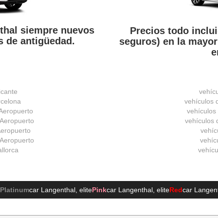
nthal siempre nuevos
Precios todo inclui
 de antigüedad.
seguros) en la mayor
e
icante
vehíc
rcelona
vehículos 
 Aeropuerto
vehículos
 Aeropuerto
vehículos d
 Aeropuerto
vehíc
 Aeropuerto
vehícu
allorca
vehícu
Platinum
car Langenthal
, elite
Pink
car Langenthal
, elite
Red
car Langen