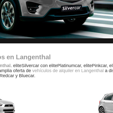
tos en Langenthal
nthal
. eliteSilvercar con elitePlatinumcar, elitePinkcar, 
amplia oferta de
vehículos de alquiler en Langenthal
a di
 Redcar y Bluecar.