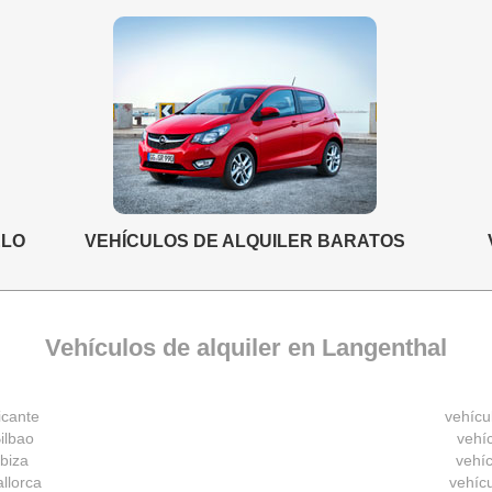
ELO
VEHÍCULOS DE ALQUILER BARATOS
Vehículos de alquiler en Langenthal
icante
vehícu
ilbao
vehíc
Ibiza
vehíc
allorca
vehíc