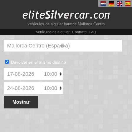
vehículos de alquiler baratos Mallorca Centro
Vehículos de alquiler
|
Contacto
|
FAQ
Devolver en el mismo destino